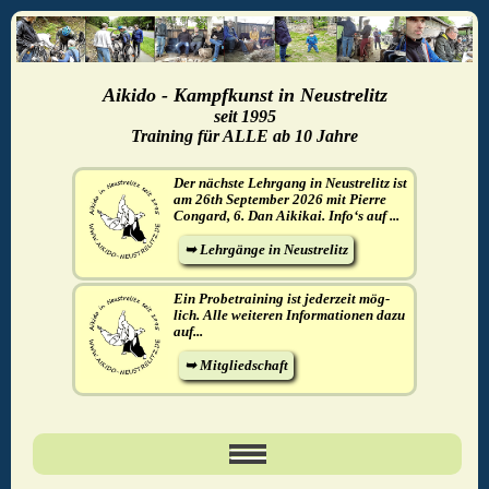
Aikido - Kampfkunst in Neustrelitz
seit 1995
Training für ALLE ab 10 Jahre
Der nächste Lehrgang in Neustrelitz ist
am 26th September 2026 mit Pierre
Congard, 6. Dan Aikikai. Info‘s auf ...
➥ Lehrgänge in Neustrelitz
Ein Pro­be­trai­ning ist je­der­zeit mög­
lich. Alle wei­te­ren In­for­ma­tio­nen dazu
auf...
➥ Mitgliedschaft