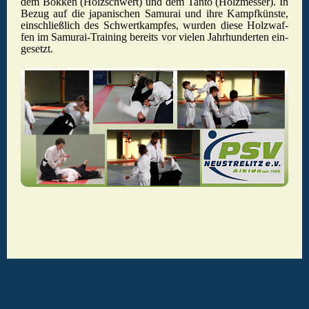
dem Bok­ken (Holz­schwert) und dem Tanto (Holz­mes­ser). In
Bezug auf die ja­pa­ni­schen Sa­mu­rai und ihre Kampf­küns­te,
ein­schlie­ß­lich des Schwert­kamp­fes, wur­den diese Holzwaf­
Angriffe & Faß­arten
fen im Sa­mu­rai-Trai­ning be­reits vor vie­len Jahr­hun­der­ten ein­
ge­setzt.
Videos auf You­tube
Kontakt
Dojo´s
Disclaimer
Login
© 2014 Heinz Albrecht - Riefstahlstr. 46 - 17235 Neustrelitz - Tel.: 01795054090 -
letztes Update: 28.06.2026