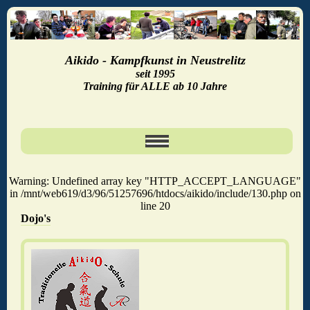
Aikido - Kampfkunst in Neustrelitz
seit 1995
Training für ALLE ab 10 Jahre
Startseite
Warning: Undefined array key "HTTP_ACCEPT_LANGUAGE"
in /mnt/web619/d3/96/51257696/htdocs/aikido/include/130.php on
line 20
Die Meister
Dojo's
Lehrgänge in Neu­stre­litz
Lehr­gän­ge auswärts