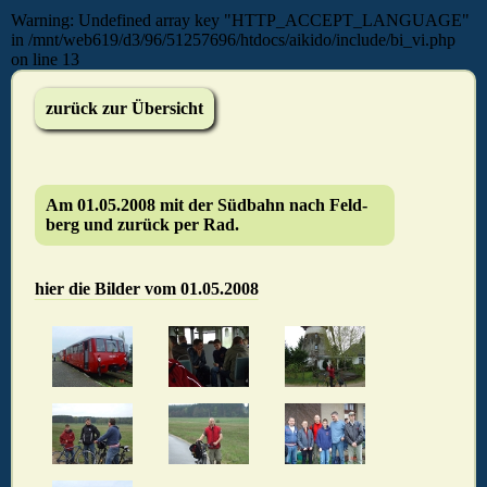
Warning: Undefined array key "HTTP_ACCEPT_LANGUAGE"
in /mnt/web619/d3/96/51257696/htdocs/aikido/include/bi_vi.php
on line 13
zurück zur Übersicht
Am 01.05.2008 mit der Süd­bahn nach Feld­
berg und zu­rück per Rad.
hier die Bilder vom 01.05.2008