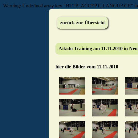
Warning: Undefined array key "HTTP_ACCEPT_LANGUAGE" in /mnt/
zurück zur Übersicht
Ai­ki­do Trai­ning am 11.11.2010 in Neu­s
hier die Bilder vom 11.11.2010