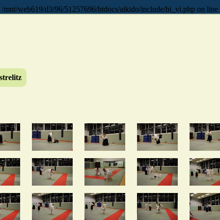
web619/d3/96/51257696/htdocs/aikido/include/bi_vi.php on line
tre­litz