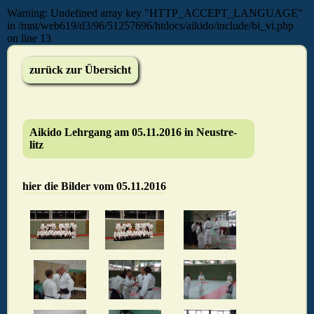
Warning: Undefined array key "HTTP_ACCEPT_LANGUAGE"
in /mnt/web619/d3/96/51257696/htdocs/aikido/include/bi_vi.php
on line 13
zurück zur Übersicht
Ai­ki­do Lehr­gang am 05.11.2016 in Neu­stre­
litz
hier die Bilder vom 05.11.2016