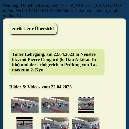
Warning: Undefined array key "HTTP_ACCEPT_LANGUAGE"
in /mnt/web619/d3/96/51257696/htdocs/aikido/include/bi_vi.php
on line 13
zurück zur Übersicht
Tol­ler Lehr­gang, am 22.04.2023 in Neu­stre­
litz, mit Pierre Con­gard (6. Dan Ai­ki­kai-To­
kio) und der er­folg­rei­chen Prü­fung von Ta­
mas zum 2. Kyu.
Bilder & Videos vom 22.04.2023